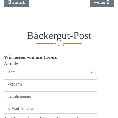
Vorheriger Beitrag: Schwimmen & Baden
Nächster Be
zurück
weiter
Bäckergut-Post
Wir lassen von uns hören.
Anrede